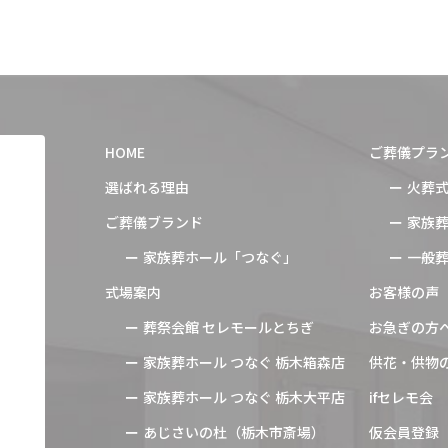
HOME
ご葬儀プラ
選ばれる理由
火葬
ご葬儀ブランド
家族
家族葬ホール「つなぐ」
一般
式場案内
お客様の声
葬祭会館 セレモールとちぎ
お急ぎの方
家族葬ホール つなぐ 栃木箱森店
供花・供物
家族葬ホール つなぐ 栃木大平店
ifセレモ会
あじさいの杜（栃木市斎場）
仮会員登録