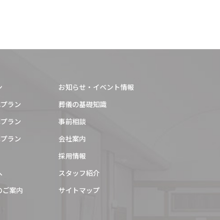
2023年10月
2023年9月
2023年8月
2023年7月
2023年6月
ン
お知らせ・イベント情報
2023年5月
式プラン
葬儀の基礎知識
葬プラン
事前相談
2023年3月
葬プラン
会社案内
2023年2月
採用情報
2023年1月
へ
スタッフ紹介
2022年12月
のご案内
サイトマップ
2022年11月
2022年10月