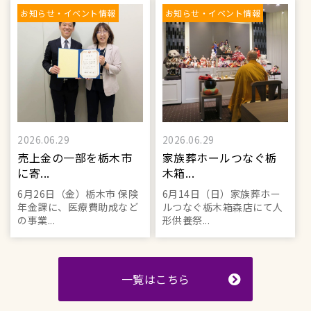
お知らせ・イベント情報
お知らせ・イベント情報
2026.06.29
2026.06.29
売上金の一部を栃木市
家族葬ホールつなぐ栃
に寄...
木箱...
6月26日（金）栃木市 保険
6月14日（日）家族葬ホー
年金課に、医療費助成など
ルつなぐ栃木箱森店にて人
の事業...
形供養祭...
一覧はこちら