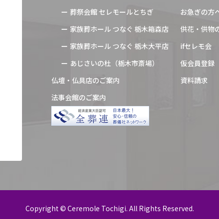
葬祭会館 セレモールとちぎ
お急ぎの方
家族葬ホール つなぐ 栃木箱森店
供花・供物
家族葬ホール つなぐ 栃木大平店
ifセレモ会
あじさいの杜（栃木市斎場）
仮会員登録
仏壇・仏具店のご案内
資料請求
法事会館のご案内
Copyright © Ceremole Tochigi. All Rights Reserved.