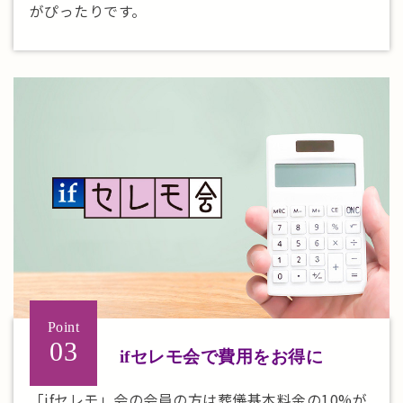
がぴったりです。
Point
03
ifセレモ会で費用をお得に
「ifセレモ」会の会員の方は葬儀基本料金の10%が