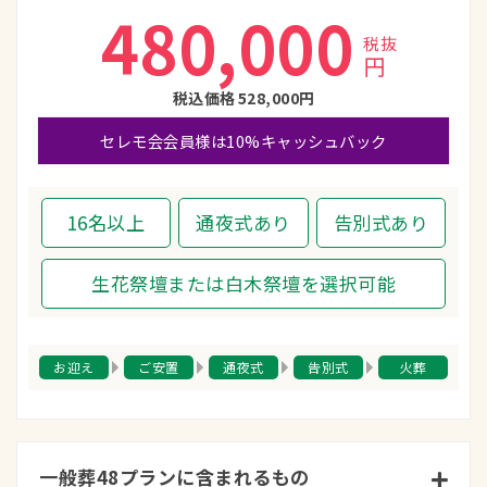
480,000
税抜
円
税込価格
528,000円
セレモ会会員様は10%キャッシュバック
16名以上
通夜式あり
告別式あり
生花祭壇または白木祭壇を選択可能
お迎え
ご安置
通夜式
告別式
火葬
一般葬48プランに含まれるもの