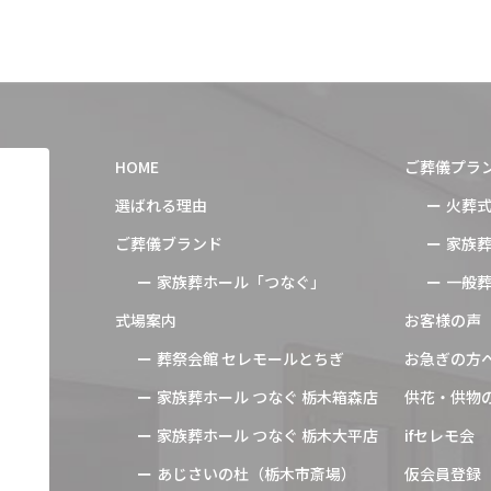
HOME
ご葬儀プラ
選ばれる理由
火葬
ご葬儀ブランド
家族
家族葬ホール「つなぐ」
一般
式場案内
お客様の声
葬祭会館 セレモールとちぎ
お急ぎの方
家族葬ホール つなぐ 栃木箱森店
供花・供物
家族葬ホール つなぐ 栃木大平店
ifセレモ会
あじさいの杜（栃木市斎場）
仮会員登録