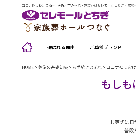
コロナ禍における栃… | 栃栃木市の葬儀・家族葬はセレモールとちぎ・家族
選ばれる理由
ご葬儀ブランド
HOME
>
葬儀の基礎知識
>
お手続きの流れ
>
コロナ禍におけ
もしも
お葬式は日
普段