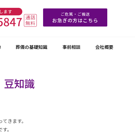
ご危篤・ご搬送
お急ぎの方はこちら
物
葬儀の基礎知識
事前相談
会社概要
・豆知識
ってきます。
です。