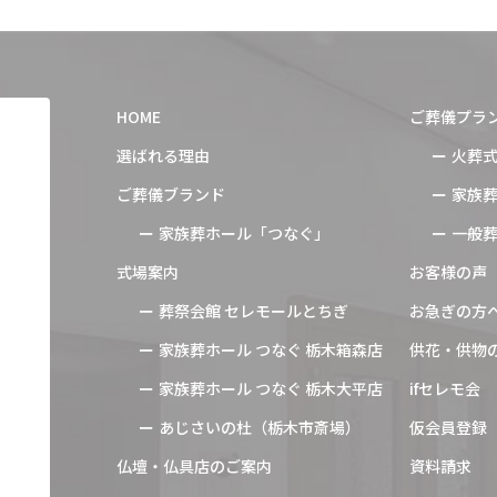
HOME
ご葬儀プラ
選ばれる理由
火葬
ご葬儀ブランド
家族
家族葬ホール「つなぐ」
一般
式場案内
お客様の声
葬祭会館 セレモールとちぎ
お急ぎの方
家族葬ホール つなぐ 栃木箱森店
供花・供物
家族葬ホール つなぐ 栃木大平店
ifセレモ会
あじさいの杜（栃木市斎場）
仮会員登録
仏壇・仏具店のご案内
資料請求