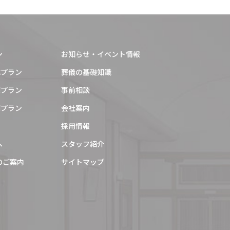
2024年3月
2024年2月
2024年1月
ン
お知らせ・イベント情報
2023年11月
式プラン
葬儀の基礎知識
2023年10月
葬プラン
事前相談
葬プラン
会社案内
2023年9月
採用情報
2023年8月
へ
スタッフ紹介
2023年7月
のご案内
サイトマップ
2023年6月
2023年5月
2023年3月