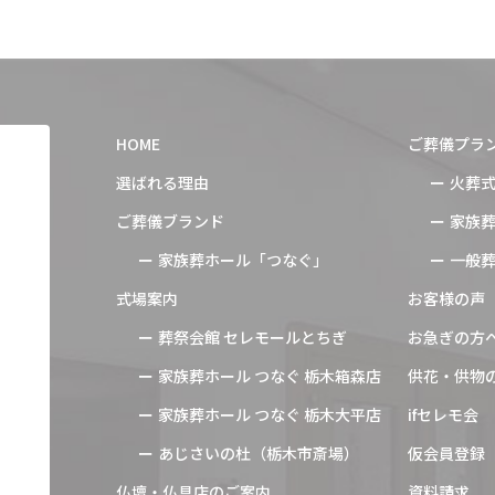
HOME
ご葬儀プラ
選ばれる理由
火葬
ご葬儀ブランド
家族
家族葬ホール「つなぐ」
一般
式場案内
お客様の声
葬祭会館 セレモールとちぎ
お急ぎの方
家族葬ホール つなぐ 栃木箱森店
供花・供物
家族葬ホール つなぐ 栃木大平店
ifセレモ会
あじさいの杜（栃木市斎場）
仮会員登録
仏壇・仏具店のご案内
資料請求