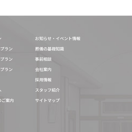
2024年12月
2024年11月
2024年10月
ン
お知らせ・イベント情報
2024年9月
式プラン
葬儀の基礎知識
2024年8月
葬プラン
事前相談
2024年6月
葬プラン
会社案内
2024年5月
採用情報
2024年3月
へ
スタッフ紹介
2024年2月
のご案内
サイトマップ
2024年1月
2023年11月